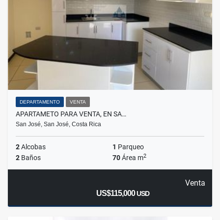
DEPARTAMENTO
VENTA
APARTAMETO PARA VENTA, EN SA…
San José, San José, Costa Rica
2
Alcobas
1
Parqueo
2
2
Baños
70
Área m
Venta
US$115,000
USD