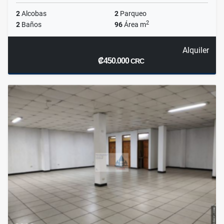
2
Alcobas
2
Parqueo
2
2
Baños
96
Área m
Alquiler
₡450.000
CRC