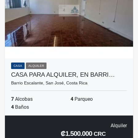
CASA
ALQUILER
CASA PARA ALQUILER, EN BARRI…
Barrio Escalante, San José, Costa Rica
7
Alcobas
4
Parqueo
4
Baños
Alquiler
₡1.500.000
CRC