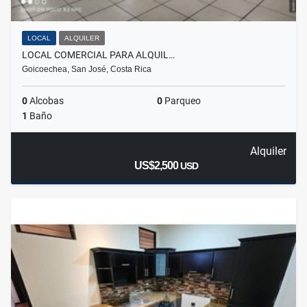
LOCAL
ALQUILER
LOCAL COMERCIAL PARA ALQUIL…
Goicoechea, San José, Costa Rica
0
Alcobas
0
Parqueo
1
Baño
Alquiler
US$2,500
USD