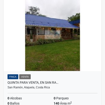
FINCA
VENTA
QUINTA PARA VENTA, EN SAN RA…
San Ramón, Alajuela, Costa Rica
0
Alcobas
0
Parqueo
2
0
Baños
140
Área m