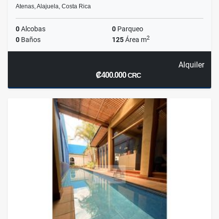
Atenas, Alajuela, Costa Rica
0
Alcobas
0
Parqueo
2
0
Baños
125
Área m
Alquiler
₡400.000
CRC