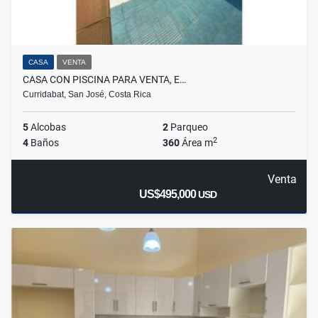
CASA
VENTA
CASA CON PISCINA PARA VENTA, E…
Curridabat, San José, Costa Rica
5
Alcobas
2
Parqueo
2
4
Baños
360
Área m
Venta
US$495,000
USD