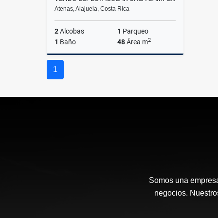
Atenas, Alajuela, Costa Rica
2
Alcobas
1
Parqueo
2
1
Baño
48
Área m
Venta
1
₡40.000.000
Somos una empresa i
negocios. Nuestros