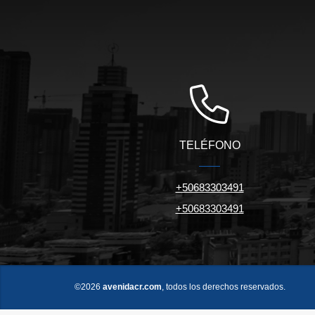
TELÉFONO
+50683303491
+50683303491
©2026
avenidacr.com
, todos los derechos reservados.