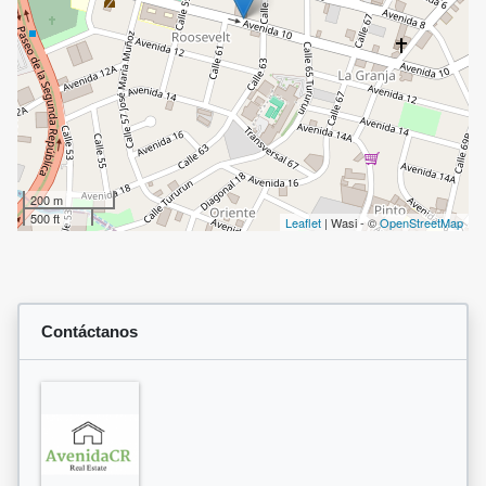
200 m
500 ft
Leaflet
| Wasi - ©
OpenStreetMap
Contáctanos