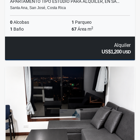
APARTAMENTO TIPO ESTUDIO PARA ALQUILER, EN SA…
Santa Ana, San José, Costa Rica
0
Alcobas
1
Parqueo
2
1
Baño
67
Área m
Alquiler
US$1,200
USD