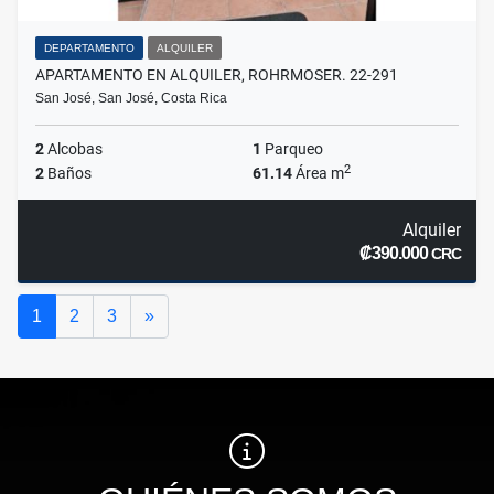
DEPARTAMENTO
ALQUILER
APARTAMENTO EN ALQUILER, ROHRMOSER. 22-291
San José, San José, Costa Rica
2
Alcobas
1
Parqueo
2
2
Baños
61.14
Área m
Alquiler
₡390.000
CRC
Siguiente
1
2
3
»