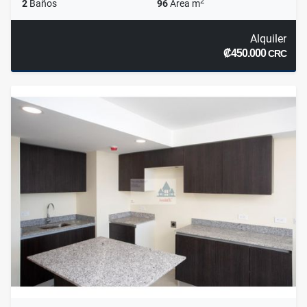
2
2
Baños
96
Área m
Alquiler
₡450.000
CRC