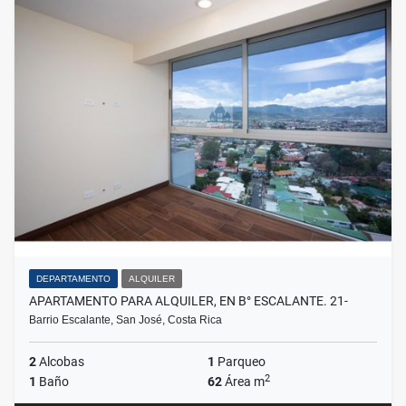
DEPARTAMENTO
ALQUILER
APARTAMENTO PARA ALQUILER, EN B° ESCALANTE. 21-
Barrio Escalante, San José, Costa Rica
2
Alcobas
1
Parqueo
2
1
Baño
62
Área m