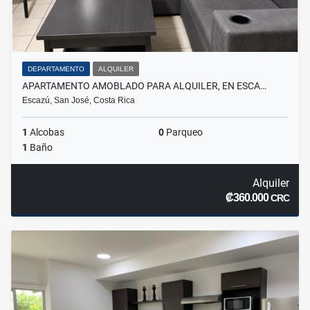
DEPARTAMENTO
ALQUILER
APARTAMENTO AMOBLADO PARA ALQUILER, EN ESCA…
Escazú, San José, Costa Rica
1
Alcobas
0
Parqueo
1
Baño
Alquiler
₡360.000
CRC