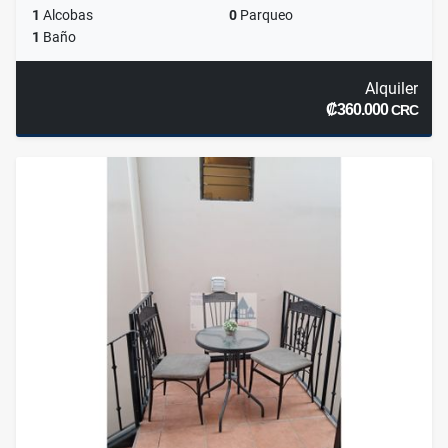
1
Alcobas
0
Parqueo
1
Baño
Alquiler
₡360.000
CRC