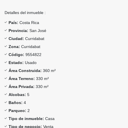
Detalles del inmueble :
País:
Costa Rica
Provincia:
San José
Ciudad:
Curridabat
Zona:
Curridabat
Código:
9554822
Estado:
Usado
Área Construida:
360 m²
Área Terreno:
330 m²
Área Privada:
330 m²
Alcobas:
5
Baños:
4
Parqueo:
2
Tipo de inmueble:
Casa
Tipo de negocio:
Venta