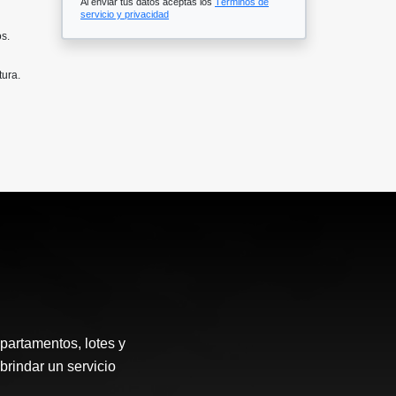
Al enviar tus datos aceptas los
Términos de
servicio y privacidad
os.
tura.
partamentos, lotes y
brindar un servicio