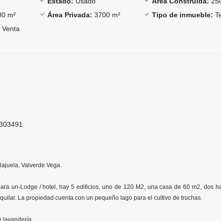
Estado:
Usado
Área Construida:
25
0 m²
Área Privada:
3700 m²
Tipo de inmueble:
Te
Venta
3303491
ajuela, Valverde Vega.
para un-Lodge / hotel, hay 5 edificios, uno de 120 M2, una casa de 60 m2, dos h
lquilar. La propiedad cuenta con un pequeño lago para el cultivo de truchas.
 lavandería.