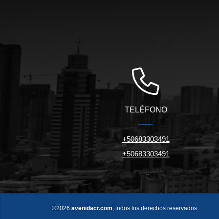
TELÉFONO
+50683303491
+50683303491
©2026
avenidacr.com
, todos los derechos reservados.