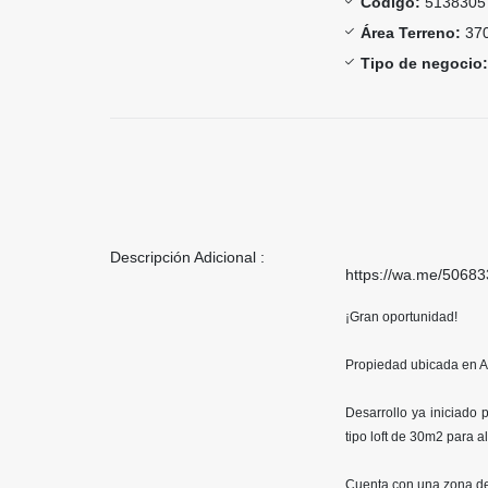
Código:
5138305
Área Terreno:
370
Tipo de negocio:
Descripción Adicional :
https://wa.me/5068
¡Gran oportunidad!
Propiedad ubicada en Al
Desarrollo ya iniciado 
tipo loft de 30m2 para a
Cuenta con una zona de