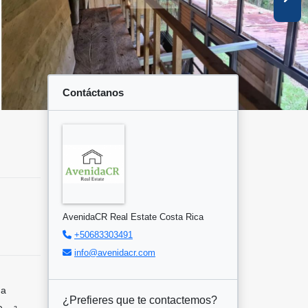
Contáctanos
AvenidaCR Real Estate Costa Rica
+50683303491
info@avenidacr.com
ga
¿Prefieres que te contactemos?